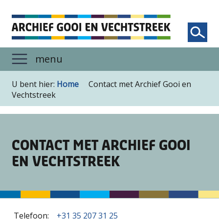
Uitgebreid zoeken
U bent hier:
Home
Contact met Archief Gooi en
NIEUWS
Vechtstreek
UITGELICHT
HULP BIJ ONDERZOEK
EDUCATIE
CONTACT MET ARCHIEF GOOI
ACTIVITEITEN
EN VECHTSTREEK
OPEN DATA
OVER ONS
Publieksomgeving
Telefoon:
+31 35 207 31 25